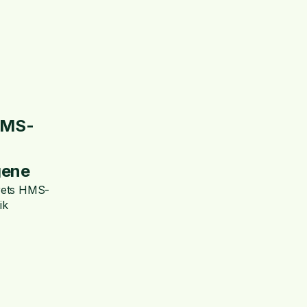
HMS-
gene
årets HMS-
ik