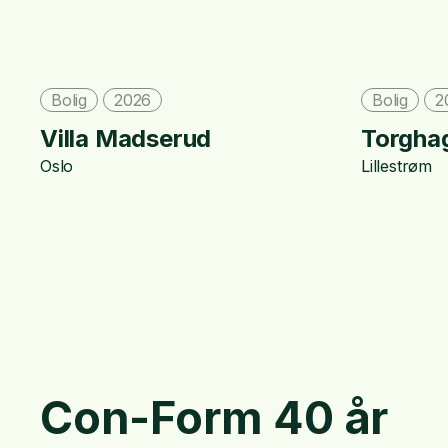
Bolig
2026
Bolig
2
Villa Madserud
Torgha
Oslo
Lillestrøm
Con-Form 40 år