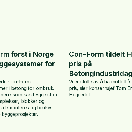
m først i Norge
Con-Form tildelt 
ggesystemer for
pris på
Betongindustrida
serte Con-Form
Vi er stolte av å ha mottatt 
mer i betong for ombruk.
pris, sier konsernsjef Tom Er
mene som kan bygge store
Heggedal.
omplekser, blokker og
an demonteres og brukes
e byggeprosjekter.