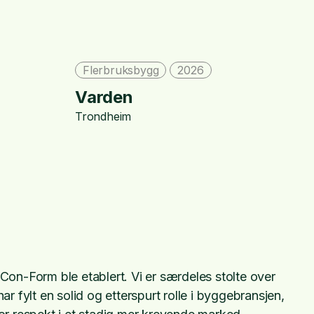
Flerbruksbygg
2026
B
Varden
Y
Trondheim
Tr
Con-Form ble etablert. Vi er særdeles stolte over
har fylt en solid og etterspurt rolle i byggebransjen,