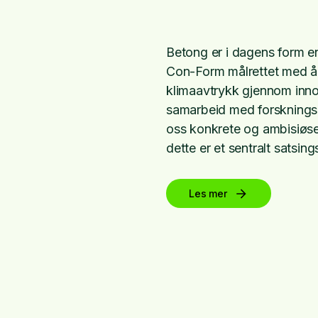
Betong er i dagens form en 
Con-Form målrettet med å
klimaavtrykk gjennom innova
samarbeid med forskningsm
oss konkrete og ambisiøse
dette er et sentralt satsings
Les mer