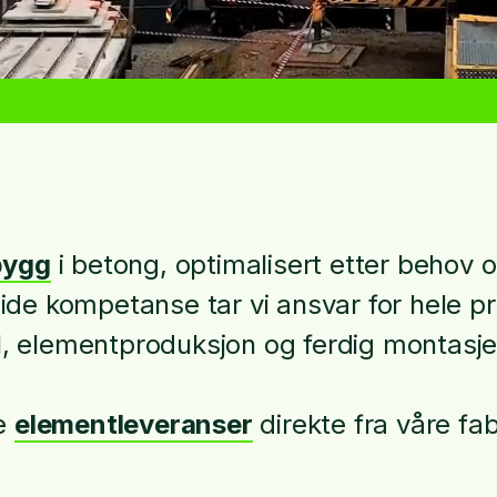
bygg
i betong, optimalisert etter behov 
ide kompetanse tar vi ansvar for hele pro
M, elementproduksjon og ferdig montasj
de
elementleveranser
direkte fra våre fab