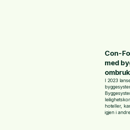
Con-For
med by
ombruk
I 2023 lan
byggesyste
Byggesyste
leilighetsk
hoteller, k
igjen i andr